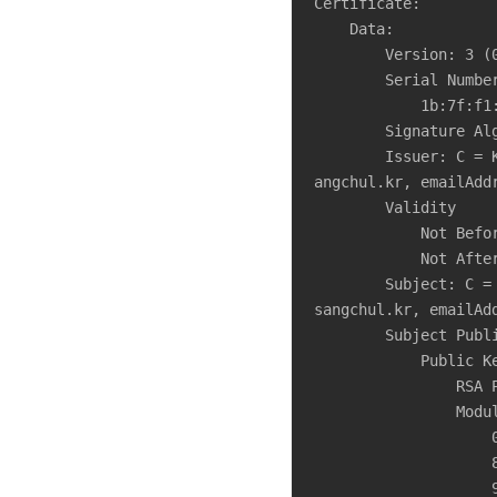
Certificate:

    Data:

        Version: 3 (0x2)

        Serial Number:

            1b:7f:f1:c9:35:a4:2e:f4:4c:fd:eb:28:cc:33:7f:e6:20:bc:23:f4

        Signature Algorithm: sha256WithRSAEncryption

        Issuer: C = KR, ST = Seoul, L = Seoul, O = sangchul Ltd, OU = Infrastructure Team, CN = s
angchul.kr, emailAddr
        Validity

            Not Before: Sep 17 05:23:25 2023 GMT

            Not After : Sep 16 05:23:25 2024 GMT

        Subject: C = KR, ST = Seoul, L = Seoul, O = sangchul Ltd, OU = Infrastructure Team, CN = 
sangchul.kr, emailAdd
        Subject Public Key Info:

            Public Key Algorithm: rsaEncryption

                RSA Public-Key: (2048 bit)

                Modulus:

                    00:ec:b1:e8:a7:51:0e:11:08:3d:af:5c:5b:07:14:

                    8c:de:8d:6f:88:93:29:c8:ad:fe:57:5c:1d:0d:fa:

                    90:8f:c1:d8:50:c9:77:69:8e:10:b4:e0:3a:8f:ce:
