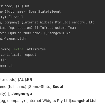
r code) [AU]:KR

e (full name) [Some-State]:Seoul

ty) []:Seoul

g, company) [Internet Widgits Pty Ltd]:sangchul Ltd

Name (eg, section) []:Infrastructure Team

rver FQDN or YOUR name) []:sangchul.kr

in@sangchul.kr

lowing 
'extra'
 attributes

certificate request

[]:

name []:
ter code) [AU]:
KR
ame (full name) [Some-State]:
Seoul
ty) []:
Jongno-gu
eg, company) [Internet Widgits Pty Ltd]:
sangchul Ltd