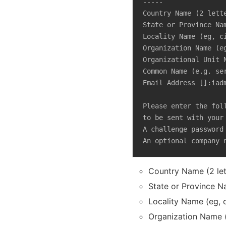
-----

Country Name (2 lette
State or Province Nam
Locality Name (eg, ci
Organization Name (e
Organizational Unit 
Common Name (e.g. se
Email Address []:iadm
Please enter the fol
to be sent with your 
A challenge password 
An optional company 
Country Name (2 let
State or Province N
Locality Name (eg, ci
Organization Name (