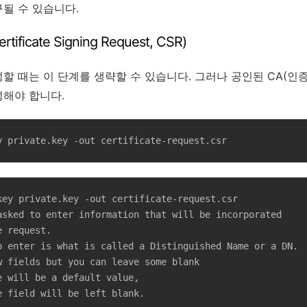
될 수 있습니다.
ficate Signing Request, CSR)
할 때는 이 단계를 생략할 수 있습니다. 그러나 공인된 CA(인
성해야 합니다.
y private.key -out certificate-request.csr
key private.key -out certificate-request.csr

asked to enter information that will be incorporated

 request.

o enter is what is called a Distinguished Name or a DN.

w fields but you can leave some blank

 will be a default value,

e field will be left blank.
