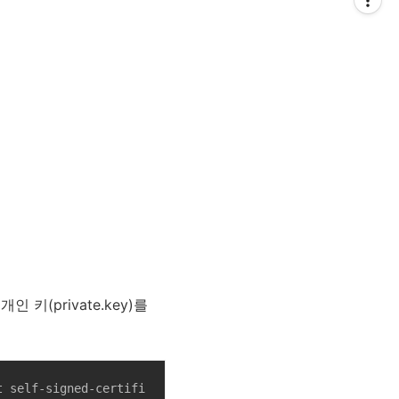
(private.key)를
t self-signed-certifi