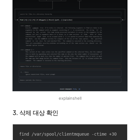
explainshell
3. 삭제 대상 확인
find /var/spool/clientmqueue -ctime +30 