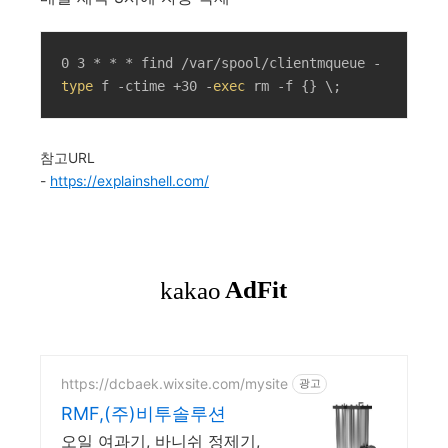
0 3 * * * find /var/spool/clientmqueue -
type
 f -ctime +30 -
exec
 rm -f {} \;
참고URL
-
https://explainshell.com/
https://dcbaek.wixsite.com/mysite
광고
RMF,(주)비투솔루션
오일 여과기, 바니쉬 정제기,