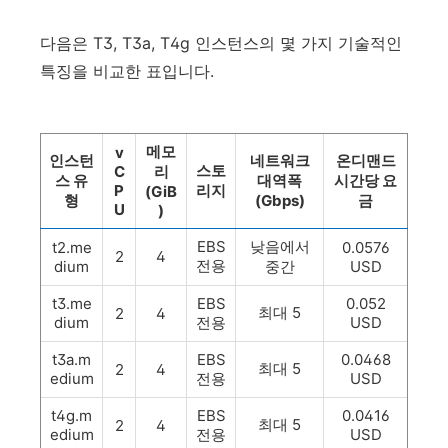
다음은 T3, T3a, T4g 인스턴스의 몇 가지 기술적인
특징을 비교한 표입니다.
메모
v
인스턴
네트워크
온디맨드
스토
C
리
스 유
대역폭
시간당 요
P
리지
(GiB
형
(Gbps)
금
U
)
EBS
낮음에서
t2.me
0.0576
2
4
전용
dium
중간
USD
t3.me
EBS
0.052
최대 5
2
4
dium
전용
USD
t3a.m
EBS
0.0468
최대 5
2
4
edium
전용
USD
t4g.m
EBS
0.0416
최대 5
2
4
edium
전용
USD