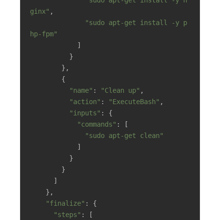
ginx"
,

"sudo apt-get install -y p
hp-fpm"
            ]

          }

        },

        {

"name"
: 
"Clean up"
,

"action"
: 
"ExecuteBash"
,

"inputs"
: {

"commands"
: [

"sudo apt-get clean"
            ]

          }

        }

      ]

    },

"finalize"
: {

"steps"
: [
