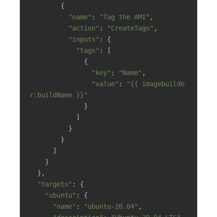
        {

"name"
: 
"Tag the AMI"
,

"action"
: 
"CreateTags"
,

"inputs"
: {

"tags"
: [

              {

"key"
: 
"Name"
,

"value"
: 
"{{ imagebuilde
r:buildName }}"
              }

            ]

          }

        }

      ]

    }

  },

"targets"
: {

"ubuntu"
: {

"name"
: 
"ubuntu-20.04"
,
