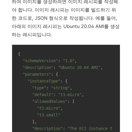
하여 이미지를 생성하려면 이미지 레시피를 작성해
야 합니다. 이미지 레시피는 이미지를 빌드하기 위
한 코드로, JSON 형식으로 작성됩니다. 예를 들어,
아래의 이미지 레시피는 Ubuntu 20.04 AMI를 생성
하는 레시피입니다.
{

"schemaVersion"
: 
"1.0"
,

"description"
: 
"Ubuntu 20.04 AMI"
,

"parameters"
: {

"instanceType"
: {

"type"
: 
"string"
,

"default"
: 
"t3.micro"
,

"allowedValues"
: [

"t3.micro"
,

"t3.small"
      ],

"description"
: 
"The EC2 instance t