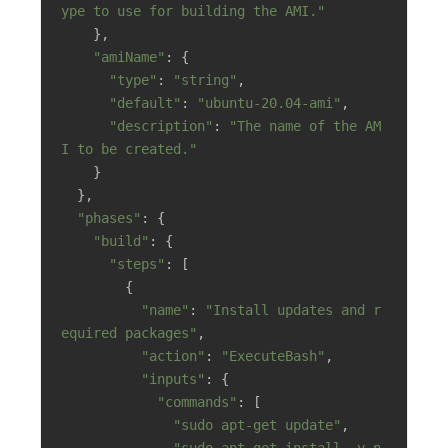
ype to use for building the AMI."
    },

"amiName"
: {

"type"
: 
"string"
,

"default"
: 
"ubuntu-20.04-ami"
,

"description"
: 
"The name of the AM
I to be created."
    }

  },

"phases"
: {

"build"
: {

"steps"
: [

        {

"name"
: 
"Install updates and r
equired packages"
,

"action"
: 
"ExecuteBash"
,

"inputs"
: {

"commands"
: [

"sudo apt-get update"
,

"sudo apt-get install -y n