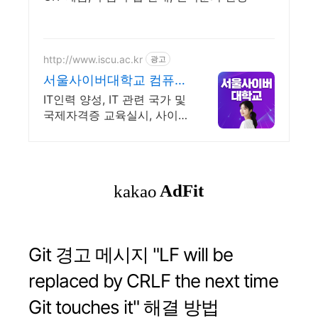
http://www.iscu.ac.kr
광고
서울사이버대학교 컴퓨터
공학과 2026 가을학기 신
IT인력 양성, IT 관련 국가 및
편입생
국제자격증 교육실시, 사이버
대 신입생 수 1위 장학금 지
급 1위, 학사 석사 박사 온라
인복수학위까지
Git 경고 메시지 "LF will be
replaced by CRLF the next time
Git touches it" 해결 방법