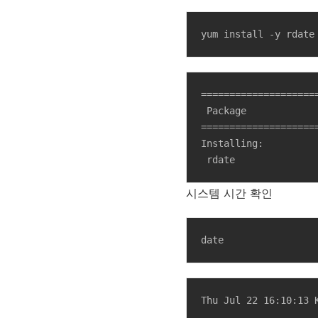
yum install -y rdate
=====================
 Package                             Arch   

=====================
Installing:

 rdate              
시스템 시간 확인
date
Thu Jul 22 16:10:13 