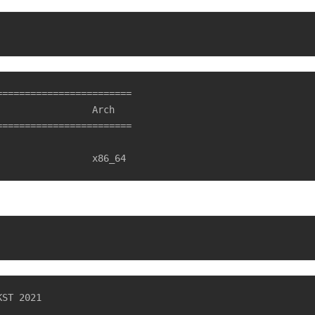
=======================

=======================

                 x86_64
KST 2021