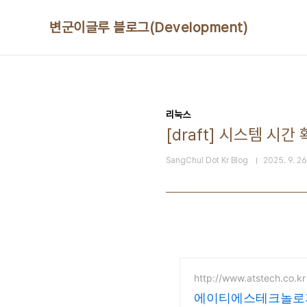
본문 바로가기
변군이글루 블로그(Development)
리눅스
[draft] 시스템 시
SangChul Dot Kr Blog
2025. 9. 26
http://www.atstech.co.kr
에이티에스테크놀로