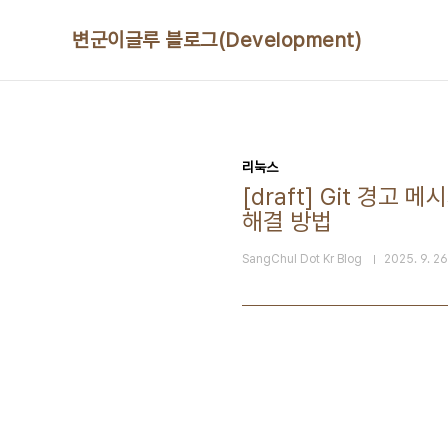
본문 바로가기
변군이글루 블로그(Development)
리눅스
[draft] Git 경고 메시지
해결 방법
SangChul Dot Kr Blog
2025. 9. 26