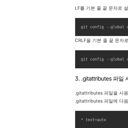
LF를 기본 줄 끝 문자로 
git config --global 
CRLF을 기본 줄 끝 문자
git config --global 
3. .gitattributes 파
.gitattributes 파
.gitattributes 파일에
* text=auto